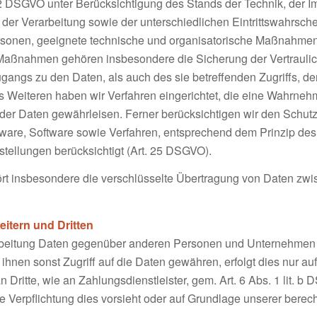
32 DSGVO unter Berücksichtigung des Stands der Technik, der I
r Verarbeitung sowie der unterschiedlichen Eintrittswahrschei
Personen, geeignete technische und organisatorische Maßnahm
aßnahmen gehören insbesondere die Sicherung der Vertraulichke
gangs zu den Daten, als auch des sie betreffenden Zugriffs, d
es Weiteren haben wir Verfahren eingerichtet, die eine Wahrn
der Daten gewährleisen. Ferner berücksichtigen wir den Schut
ware, Software sowie Verfahren, entsprechend dem Prinzip des
stellungen berücksichtigt (Art. 25 DSGVO).
rt insbesondere die verschlüsselte Übertragung von Daten zw
itern und Dritten
rbeitung Daten gegenüber anderen Personen und Unternehmen (A
 ihnen sonst Zugriff auf die Daten gewähren, erfolgt dies nur a
 Dritte, wie an Zahlungsdienstleister, gem. Art. 6 Abs. 1 lit. b 
iche Verpflichtung dies vorsieht oder auf Grundlage unserer berec