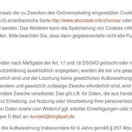
nsatz der zu Zwecken des Onlinemarketing eingesetzten Cookie
ie US-amerikanische Seite
http://www.aboutads.info/choices/
oder
t werden. Des Weiteren kann die Speicherung von Cookies mitt
den. Bitte beachten Sie, dass dann gegebenenfalls nicht alle 
erden nach Maßgabe der Art. 17 und 18 DSGVO gelöscht oder in 
tzerklärung ausdrücklich angegeben, werden die bei uns gespe
rlich sind und der Löschung keine gesetzlichen Aufbewahrungs
r andere und gesetzlich zulässige Zwecke erforderlich sind, wird
andere Zwecke verarbeitet. Das gilt z.B. für Daten, die aus han
ur Erhebung, zur Nutzung oder Verarbeitung Ihrer personenbez
n Daten sowie zum Widerruf ggf. erteilter Einwilligungen ode
per E-Mail an:
kontakt@birgitpalt.de
gt die Aufbewahrung insbesondere für 6 Jahre gemäß § 257 Abs