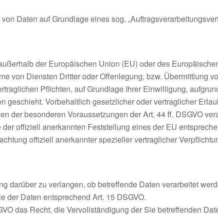
ng von Daten auf Grundlage eines sog. „Auftragsverarbeitungsver
h. außerhalb der Europäischen Union (EU) oder des Europäische
 von Diensten Dritter oder Offenlegung, bzw. Übermittlung von 
rtraglichen Pflichten, auf Grundlage Ihrer Einwilligung, aufgrun
 geschieht. Vorbehaltlich gesetzlicher oder vertraglicher Erlau
gen der besonderen Voraussetzungen der Art. 44 ff. DSGVO verarb
der offiziell anerkannten Feststellung eines der EU entspreche
chtung offiziell anerkannter spezieller vertraglicher Verpflich
ung darüber zu verlangen, ob betreffende Daten verarbeitet wer
pie der Daten entsprechend Art. 15 DSGVO.
GVO das Recht, die Vervollständigung der Sie betreffenden Date