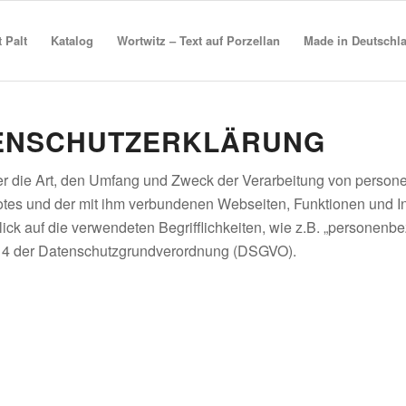
t Palt
Katalog
Wortwitz – Text auf Porzellan
Made in Deutschl
TENSCHUTZERKLÄRUNG
ber die Art, den Umfang und Zweck der Verarbeitung von perso
otes und der mit ihm verbundenen Webseiten, Funktionen und I
lick auf die verwendeten Begrifflichkeiten, wie z.B. „personen
rt. 4 der Datenschutzgrundverordnung (DSGVO).