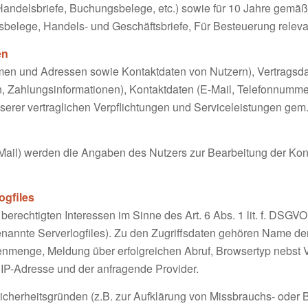
andelsbriefe, Buchungsbelege, etc.) sowie für 10 Jahre gemäß
elege, Handels- und Geschäftsbriefe, Für Besteuerung relevan
en
amen und Adressen sowie Kontaktdaten von Nutzern), Vertragsd
 Zahlungsinformationen), Kontaktdaten (E-Mail, Telefonnummer
serer vertraglichen Verpflichtungen und Serviceleistungen gem. 
-Mail) werden die Angaben des Nutzers zur Bearbeitung der Ko
ogfiles
erechtigten Interessen im Sinne des Art. 6 Abs. 1 lit. f. DSGVO
genannte Serverlogfiles). Zu den Zugriffsdaten gehören Name d
enmenge, Meldung über erfolgreichen Abruf, Browsertyp nebst V
 IP-Adresse und der anfragende Provider.
Sicherheitsgründen (z.B. zur Aufklärung von Missbrauchs- oder 