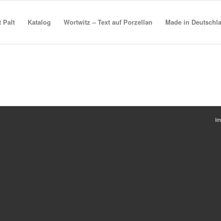
t Palt
Katalog
Wortwitz – Text auf Porzellan
Made in Deutschl
I