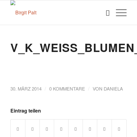
V_K_WEISS_BLUMEN
/
/
30. MÄRZ 2014
0 KOMMENTARE
VON
DANIELA
Eintrag teilen