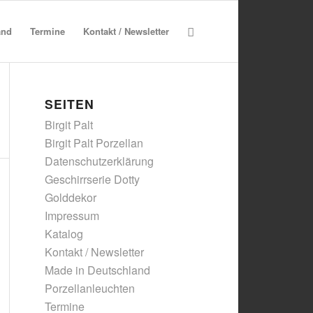
and
Termine
Kontakt / Newsletter
SEITEN
Birgit Palt
Birgit Palt Porzellan
Datenschutzerklärung
Geschirrserie Dotty
Golddekor
Impressum
Katalog
Kontakt / Newsletter
Made in Deutschland
Porzellanleuchten
Termine